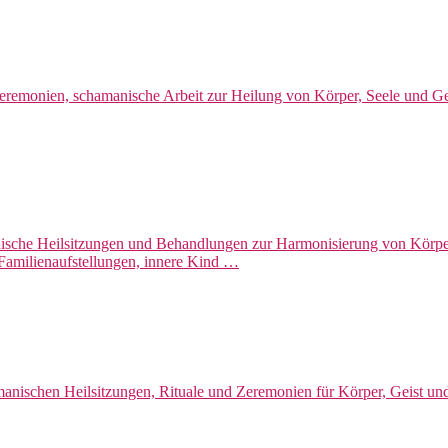
eremonien, schamanische Arbeit zur Heilung von Körper, Seele und G
nische Heilsitzungen und Behandlungen zur Harmonisierung von Körper,
 Familienaufstellungen, innere Kind …
ischen Heilsitzungen, Rituale und Zeremonien für Körper, Geist und 