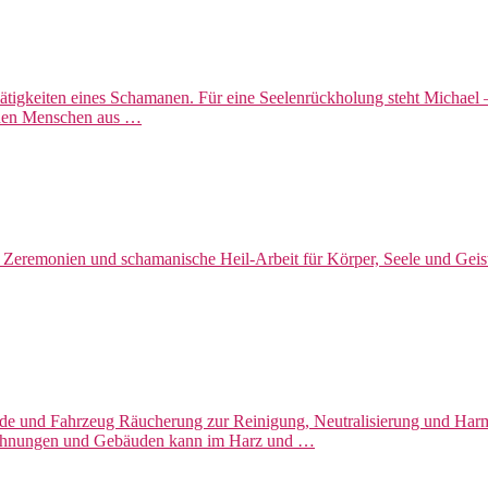
Tätigkeiten eines Schamanen. Für eine Seelenrückholung steht Michael
nnen Menschen aus …
Zeremonien und schamanische Heil-Arbeit für Körper, Seele und Geist
e und Fahrzeug Räucherung zur Reinigung, Neutralisierung und Har
Wohnungen und Gebäuden kann im Harz und …