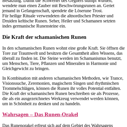
Besatzung. Damit die Schwerter des Gegners stumpf wurden,
wendete man einen Zauber mit Beschwörungsrunen an. Geriet
jemand in Gefangenschaft, spendete die Löserune Trost.
Für heilige Rituale verwendeten die altnordischen Priester und
Druiden keltische Runen. Seher, Heiler und Schamanen setzten
indes germanische Runensteine ein.
Die Kraft der schamanischen Runen
In den schamanischen Runen wohnt eine große Kraft. Sie öffnen die
Tore zur Traumwelt und besitzen die Gesamtheit allen Wissens, das
überall zu finden ist. Die Steine werden im Schamanismus benutzt,
um Menschen, Tiere, Pflanzen und Mineralien in Harmonie und
Gleichgewicht zu bringen.
In Kombination mit anderen schamanischen Methoden, wie Trance,
Visionssuche, Zeremonien, magischem Singen und rhythmischen
Trommelschlägen, können die Runen ihr volles Potential entfalten.
Die Kraft der schamanischen Runen beschreiben sie als Prozesse,
die als ein ausgezeichnetes Werkzeug verwendet werden können,
um in Schönheit zu denken und zu handeln.
Wahrsagen – Das Runen-Orakel
Das Runenorakel erfreut sich auf dem Gebiet des Wahrsagens