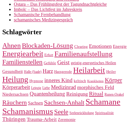
Ostara – Das Frühlingsfest der Tagundnachtgleiche
Imbolc – Das Lichtfest im Jahreskreis
Schamanische Fernbehandlung
schamanisches Medizingespräch
Schlagwörter
Ahnen
Blockaden-Lösung
Emotionen
Energie
Clearing
Energiearbeit
Familienaufstellung
Erfurt
Familienstellen
Geist
geistig-energetisches Heilen
Gefühle
Heilarbeit
Harz
Gesundheit
Harzgerode
Heiler
Halle (Saale)
Heilung
Körper
inneres Kind
Hypnose
keltisch
Krankheiten
Körperarbeit
Medizinrad
morphisches Feld
Leipzig
Liebe
Ritual
Quantenheilung
Reinigung
Niedersachsen
Runen-Orakel
Schamane
Räuchern
Sachsen-Anhalt
Sachsen
Schamanismus
Seele
Spiritualität
Seelenrückholung
Thüringen
Trauma-Arbeit
Zeremonie