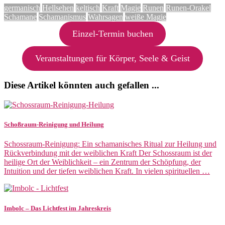
germanisch
Hellsehen
keltisch
Kraft
Magie
Runen
Runen-Orakel
Schamane
Schamanismus
Wahrsagen
weiße Magie
Einzel-Termin buchen
Veranstaltungen für Körper, Seele & Geist
Diese Artikel könnten auch gefallen ...
Schoßraum-Reinigung und Heilung
Schossraum-Reinigung: Ein schamanisches Ritual zur Heilung und
Rückverbindung mit der weiblichen Kraft Der Schossraum ist der
heilige Ort der Weiblichkeit – ein Zentrum der Schöpfung, der
Intuition und der tiefen weiblichen Kraft. In vielen spirituellen …
Imbolc – Das Lichtfest im Jahreskreis