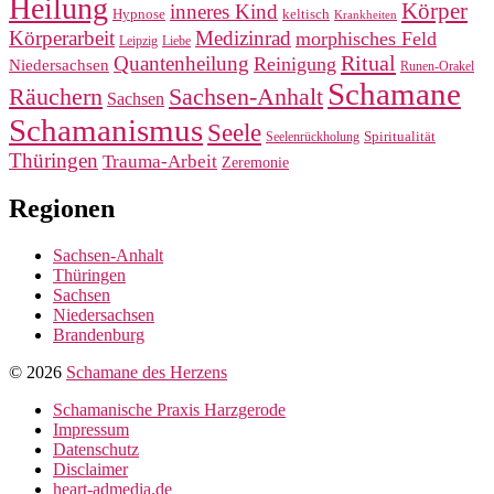
Heilung
Körper
inneres Kind
Hypnose
keltisch
Krankheiten
Körperarbeit
Medizinrad
morphisches Feld
Leipzig
Liebe
Ritual
Quantenheilung
Reinigung
Niedersachsen
Runen-Orakel
Schamane
Räuchern
Sachsen-Anhalt
Sachsen
Schamanismus
Seele
Spiritualität
Seelenrückholung
Thüringen
Trauma-Arbeit
Zeremonie
Regionen
Sachsen-Anhalt
Thüringen
Sachsen
Niedersachsen
Brandenburg
© 2026
Schamane des Herzens
Schamanische Praxis Harzgerode
Impressum
Datenschutz
Disclaimer
heart-admedia.de