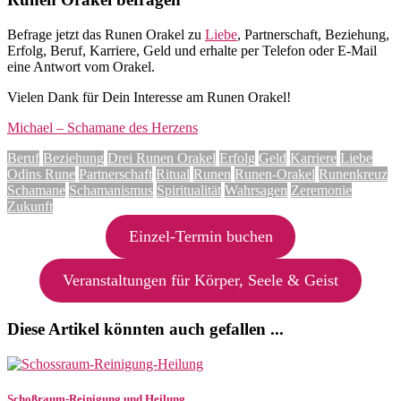
Befrage jetzt das Runen Orakel zu
Liebe
, Partnerschaft, Beziehung,
Erfolg, Beruf, Karriere, Geld und erhalte per Telefon oder E-Mail
eine Antwort vom Orakel.
Vielen Dank für Dein Interesse am Runen Orakel!
Michael – Schamane des Herzens
Beruf
Beziehung
Drei Runen Orakel
Erfolg
Geld
Karriere
Liebe
Odins Rune
Partnerschaft
Ritual
Runen
Runen-Orakel
Runenkreuz
Schamane
Schamanismus
Spiritualität
Wahrsagen
Zeremonie
Zukunft
Einzel-Termin buchen
Veranstaltungen für Körper, Seele & Geist
Diese Artikel könnten auch gefallen ...
Schoßraum-Reinigung und Heilung