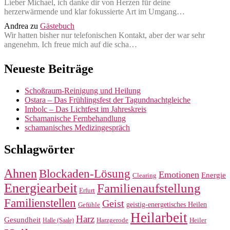
Lieber Michael, ich danke dir von Herzen für deine
herzerwärmende und klar fokussierte Art im Umgang…
Andrea
zu
Gästebuch
Wir hatten bisher nur telefonischen Kontakt, aber der war sehr
angenehm. Ich freue mich auf die scha…
Neueste Beiträge
Schoßraum-Reinigung und Heilung
Ostara – Das Frühlingsfest der Tagundnachtgleiche
Imbolc – Das Lichtfest im Jahreskreis
Schamanische Fernbehandlung
schamanisches Medizingespräch
Schlagwörter
Ahnen
Blockaden-Lösung
Emotionen
Energie
Clearing
Energiearbeit
Familienaufstellung
Erfurt
Familienstellen
Geist
geistig-energetisches Heilen
Gefühle
Heilarbeit
Harz
Gesundheit
Harzgerode
Heiler
Halle (Saale)