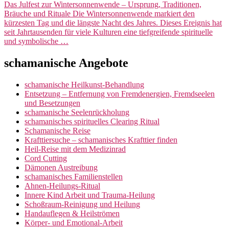
Das Julfest zur Wintersonnenwende – Ursprung, Traditionen,
Bräuche und Rituale Die Wintersonnenwende markiert den
kürzesten Tag und die längste Nacht des Jahres. Dieses Ereignis hat
seit Jahrtausenden für viele Kulturen eine tiefgreifende spirituelle
und symbolische …
schamanische Angebote
schamanische Heilkunst-Behandlung
Entsetzung – Entfernung von Fremdenergien, Fremdseelen
und Besetzungen
schamanische Seelenrückholung
schamanisches spirituelles Clearing Ritual
Schamanische Reise
Krafttiersuche – schamanisches Krafttier finden
Heil-Reise mit dem Medizinrad
Cord Cutting
Dämonen Austreibung
schamanisches Familienstellen
Ahnen-Heilungs-Ritual
Innere Kind Arbeit und Trauma-Heilung
Schoßraum-Reinigung und Heilung
Handauflegen & Heilströmen
Körper- und Emotional-Arbeit