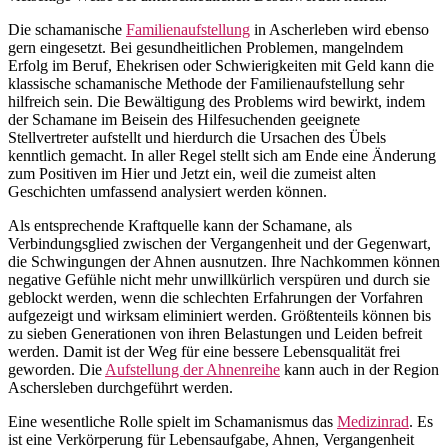
Die schamanische
Familienaufstellung
in Ascherleben wird ebenso
gern eingesetzt. Bei gesundheitlichen Problemen, mangelndem
Erfolg im Beruf, Ehekrisen oder Schwierigkeiten mit Geld kann die
klassische schamanische Methode der Familienaufstellung sehr
hilfreich sein. Die Bewältigung des Problems wird bewirkt, indem
der Schamane im Beisein des Hilfesuchenden geeignete
Stellvertreter aufstellt und hierdurch die Ursachen des Übels
kenntlich gemacht. In aller Regel stellt sich am Ende eine Änderung
zum Positiven im Hier und Jetzt ein, weil die zumeist alten
Geschichten umfassend analysiert werden können.
Als entsprechende Kraftquelle kann der Schamane, als
Verbindungsglied zwischen der Vergangenheit und der Gegenwart,
die Schwingungen der Ahnen ausnutzen. Ihre Nachkommen können
negative Gefühle nicht mehr unwillkürlich verspüren und durch sie
geblockt werden, wenn die schlechten Erfahrungen der Vorfahren
aufgezeigt und wirksam eliminiert werden. Größtenteils können bis
zu sieben Generationen von ihren Belastungen und Leiden befreit
werden. Damit ist der Weg für eine bessere Lebensqualität frei
geworden. Die
Aufstellung der Ahnenreihe
kann auch in der Region
Aschersleben durchgeführt werden.
Eine wesentliche Rolle spielt im Schamanismus das
Medizinrad
. Es
ist eine Verkörperung für Lebensaufgabe, Ahnen, Vergangenheit