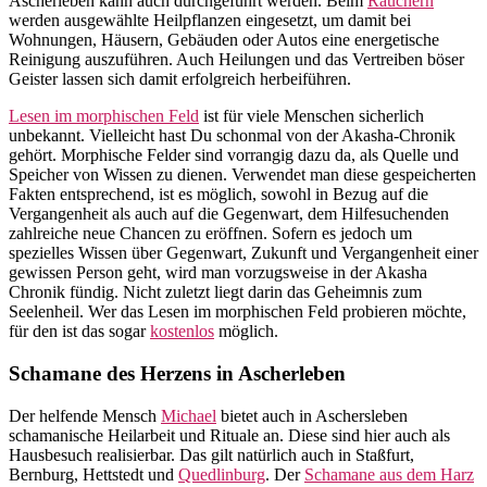
Ascherleben kann auch durchgeführt werden. Beim
Räuchern
werden ausgewählte Heilpflanzen eingesetzt, um damit bei
Wohnungen, Häusern, Gebäuden oder Autos eine energetische
Reinigung auszuführen. Auch Heilungen und das Vertreiben böser
Geister lassen sich damit erfolgreich herbeiführen.
Lesen im morphischen Feld
ist für viele Menschen sicherlich
unbekannt. Vielleicht hast Du schonmal von der Akasha-Chronik
gehört. Morphische Felder sind vorrangig dazu da, als Quelle und
Speicher von Wissen zu dienen. Verwendet man diese gespeicherten
Fakten entsprechend, ist es möglich, sowohl in Bezug auf die
Vergangenheit als auch auf die Gegenwart, dem Hilfesuchenden
zahlreiche neue Chancen zu eröffnen. Sofern es jedoch um
spezielles Wissen über Gegenwart, Zukunft und Vergangenheit einer
gewissen Person geht, wird man vorzugsweise in der Akasha
Chronik fündig. Nicht zuletzt liegt darin das Geheimnis zum
Seelenheil. Wer das Lesen im morphischen Feld probieren möchte,
für den ist das sogar
kostenlos
möglich.
Schamane des Herzens in Ascherleben
Der helfende Mensch
Michael
bietet auch in Aschersleben
schamanische Heilarbeit und Rituale an. Diese sind hier auch als
Hausbesuch realisierbar. Das gilt natürlich auch in Staßfurt,
Bernburg, Hettstedt und
Quedlinburg
. Der
Schamane aus dem Harz