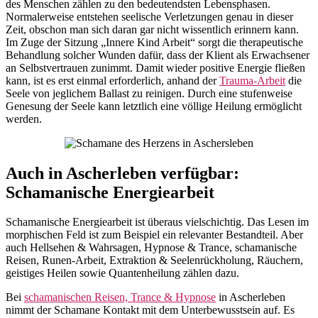
des Menschen zählen zu den bedeutendsten Lebensphasen.
Normalerweise entstehen seelische Verletzungen genau in dieser
Zeit, obschon man sich daran gar nicht wissentlich erinnern kann.
Im Zuge der Sitzung „Innere Kind Arbeit“ sorgt die therapeutische
Behandlung solcher Wunden dafür, dass der Klient als Erwachsener
an Selbstvertrauen zunimmt. Damit wieder positive Energie fließen
kann, ist es erst einmal erforderlich, anhand der
Trauma-Arbeit
die
Seele von jeglichem Ballast zu reinigen. Durch eine stufenweise
Genesung der Seele kann letztlich eine völlige Heilung ermöglicht
werden.
Auch in Ascherleben verfügbar:
Schamanische Energiearbeit
Schamanische Energiearbeit ist überaus vielschichtig. Das Lesen im
morphischen Feld ist zum Beispiel ein relevanter Bestandteil. Aber
auch Hellsehen & Wahrsagen, Hypnose & Trance, schamanische
Reisen, Runen-Arbeit, Extraktion & Seelenrückholung, Räuchern,
geistiges Heilen sowie Quantenheilung zählen dazu.
Bei
schamanischen Reisen, Trance & Hypnose
in Ascherleben
nimmt der Schamane Kontakt mit dem Unterbewusstsein auf. Es