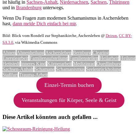
ist häufig in
Sachsen-Anhalt
,
Niedersachsen
,
Sachsen
,
Thüringen
und in
Brandenburg
unterwegs.
Wenn Du Fragen zum modernen Schamanismus in Aschersleben
hast,
dann melde Dich einfach bei mir
.
Bild: Blick vom Rondell zur Stephanikirche, Aschersleben @
Deirun
,
CC BY-
SA 3.0
, via Wikimedia Commons
Ahnen
Ahnenheilung
Aschersleben
Bernburg
Clearing
Energiearbeit
Familienaufstellung
Familienstellen
Heilarbeit
Heilung
Hettstedt
inneres Kind
Körperarbeit
Medizinrad
Quedlinburg
Sachsen-Anhalt
Schamane
Schamanismus
Seelenrückholung
Staßfurt
Trauma-Arbeit
Einzel-Termin buchen
Veranstaltungen für Körper, Seele & Geist
Diese Artikel könnten auch gefallen ...