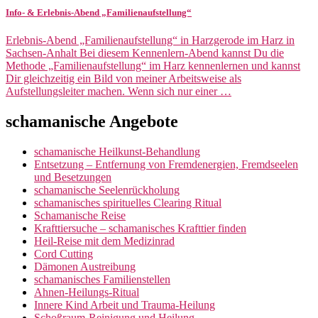
Info- & Erlebnis-Abend „Familienaufstellung“
Erlebnis-Abend „Familienaufstellung“ in Harzgerode im Harz in
Sachsen-Anhalt Bei diesem Kennenlern-Abend kannst Du die
Methode „Familienaufstellung“ im Harz kennenlernen und kannst
Dir gleichzeitig ein Bild von meiner Arbeitsweise als
Aufstellungsleiter machen. Wenn sich nur einer …
schamanische Angebote
schamanische Heilkunst-Behandlung
Entsetzung – Entfernung von Fremdenergien, Fremdseelen
und Besetzungen
schamanische Seelenrückholung
schamanisches spirituelles Clearing Ritual
Schamanische Reise
Krafttiersuche – schamanisches Krafttier finden
Heil-Reise mit dem Medizinrad
Cord Cutting
Dämonen Austreibung
schamanisches Familienstellen
Ahnen-Heilungs-Ritual
Innere Kind Arbeit und Trauma-Heilung
Schoßraum-Reinigung und Heilung