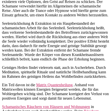
existieren viele Optionen, den Geist auf Reisen zu schicken. Der
Schamane verwendet hierfür im Allgemeinen die schamanische
Reise. Aber auch die Trance oder Hypnose wird hierfür gerne zum
Einsatz gebracht, um einen Kontakt zu anderen Welten herzustellen.
Seelenrückholung & Extraktion ist ein Hauptbestandteil der
schamanischen Arbeit für das Seelenheil. Seelenrückholung heißt,
dass verlorene Seelenbestandteile des Betroffenen zurückgewonnen
werden. Hierbei wird durch die Rückholung aus einer anderen Welt
die Seele wieder vollständig komplettiert. Der positive Effekt besteht
darin, dass dadurch für mehr Energie und geistige Stabilität gesorgt
werden kann. Bei der Extraktion entfernt der Schamane fremde
Seelenanteile. Wurde der Körper von diesen Krankheitsauslösern
schließlich befreit, kann endlich die Phase der Erholung beginnen.
Geistiges Heilen findet vielerorts statt, auch in Ascherleben. Durch
Meditation, spirituelle Rituale und natürliche Heilbehandlung kann
im Rahmen des geistigen Heilens das Wohlbefinden zurückkehren.
Ein Teil davon ist die
Matrix Quantenheilung
. Anhand von
Matrixwellen können Energien freigesetzt werden, die für das
Wohlergehen wichtig sind. Der Schamane korrigiert den Verlust von
positiven Energien und sorgt damit für neuen Lebensmut.
Schamanisches Räuchern von Häusern und Wohnungen
in