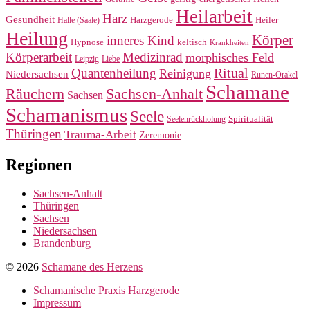
Heilarbeit
Harz
Gesundheit
Harzgerode
Heiler
Halle (Saale)
Heilung
Körper
inneres Kind
Hypnose
keltisch
Krankheiten
Körperarbeit
Medizinrad
morphisches Feld
Leipzig
Liebe
Ritual
Quantenheilung
Reinigung
Niedersachsen
Runen-Orakel
Schamane
Räuchern
Sachsen-Anhalt
Sachsen
Schamanismus
Seele
Spiritualität
Seelenrückholung
Thüringen
Trauma-Arbeit
Zeremonie
Regionen
Sachsen-Anhalt
Thüringen
Sachsen
Niedersachsen
Brandenburg
© 2026
Schamane des Herzens
Schamanische Praxis Harzgerode
Impressum