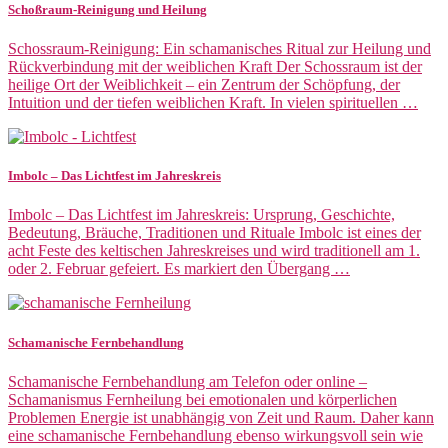
Schoßraum-Reinigung und Heilung
Schossraum-Reinigung: Ein schamanisches Ritual zur Heilung und
Rückverbindung mit der weiblichen Kraft Der Schossraum ist der
heilige Ort der Weiblichkeit – ein Zentrum der Schöpfung, der
Intuition und der tiefen weiblichen Kraft. In vielen spirituellen …
Imbolc – Das Lichtfest im Jahreskreis
Imbolc – Das Lichtfest im Jahreskreis: Ursprung, Geschichte,
Bedeutung, Bräuche, Traditionen und Rituale Imbolc ist eines der
acht Feste des keltischen Jahreskreises und wird traditionell am 1.
oder 2. Februar gefeiert. Es markiert den Übergang …
Schamanische Fernbehandlung
Schamanische Fernbehandlung am Telefon oder online –
Schamanismus Fernheilung bei emotionalen und körperlichen
Problemen Energie ist unabhängig von Zeit und Raum. Daher kann
eine schamanische Fernbehandlung ebenso wirkungsvoll sein wie