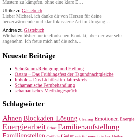
Mustern zu kämpfen, ohne eine klare E…
Ulrike
zu
Gästebuch
Lieber Michael, ich danke dir von Herzen für deine
herzerwärmende und klar fokussierte Art im Umgang…
Andrea
zu
Gästebuch
Wir hatten bisher nur telefonischen Kontakt, aber der war sehr
angenehm. Ich freue mich auf die scha…
Neueste Beiträge
Schoßraum-Reinigung und Heilung
Ostara – Das Frühlingsfest der Tagundnachtgleiche
Imbolc – Das Lichtfest im Jahreskreis
Schamanische Fernbehandlung
schamanisches Medizingespräch
Schlagwörter
Ahnen
Blockaden-Lösung
Emotionen
Energie
Clearing
Energiearbeit
Familienaufstellung
Erfurt
Familienstellen
Geist
geistig-energetisches Heilen
Gefühle